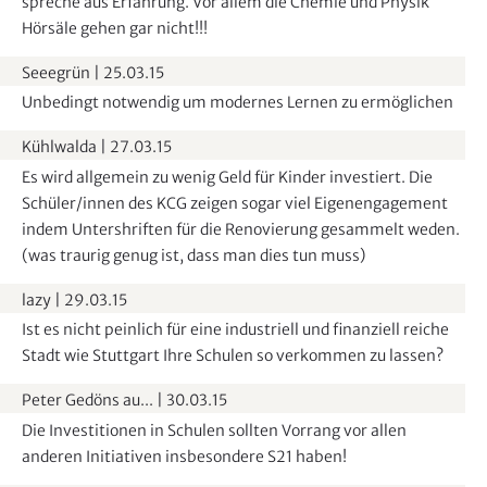
spreche aus Erfahrung. Vor allem die Chemie und Physik
Hörsäle gehen gar nicht!!!
Seeegrün
|
25.03.15
Unbedingt notwendig um modernes Lernen zu ermöglichen
Kühlwalda
|
27.03.15
Es wird allgemein zu wenig Geld für Kinder investiert. Die
Schüler/innen des KCG zeigen sogar viel Eigenengagement
indem Untershriften für die Renovierung gesammelt weden.
(was traurig genug ist, dass man dies tun muss)
lazy
|
29.03.15
Ist es nicht peinlich für eine industriell und finanziell reiche
Stadt wie Stuttgart Ihre Schulen so verkommen zu lassen?
Peter Gedöns au...
|
30.03.15
Die Investitionen in Schulen sollten Vorrang vor allen
anderen Initiativen insbesondere S21 haben!