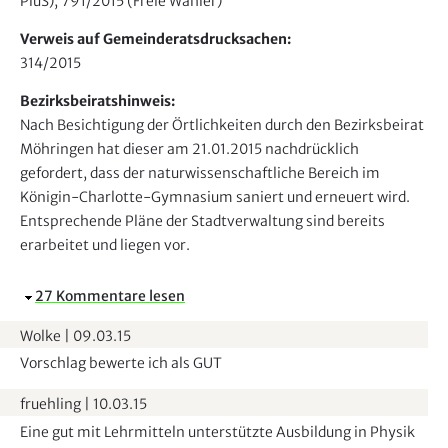
PluS), 791/2015 (Freie Wähler)
Verweis auf Gemeinderatsdrucksachen:
314/2015
Bezirksbeiratshinweis:
Nach Besichtigung der Örtlichkeiten durch den Bezirksbeirat
Möhringen hat dieser am 21.01.2015 nachdrücklich
gefordert, dass der naturwissenschaftliche Bereich im
Königin-Charlotte-Gymnasium saniert und erneuert wird.
Entsprechende Pläne der Stadtverwaltung sind bereits
erarbeitet und liegen vor.
A
27 Kommentare lesen
u
Wolke
|
09.03.15
s
Vorschlag bewerte ich als GUT
b
l
fruehling
|
10.03.15
e
Eine gut mit Lehrmitteln unterstützte Ausbildung in Physik
n