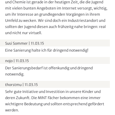
und Chemie ist gerade in der heutigen Zeit, die die Jugend
d
mit vielen bunten Angeboten im Internet versorgt, wichtig,
e
um ihr Interesse an grundlegenden Vorgängen in ihrem
n
Umfeld zu wecken. Wir sind doch ein Industriestandort und
sollten der Jugend diesen auch frühzeitg nahe bringen: real
und nicht nur virtuell.
Susi Sommer
|
11.03.15
Eine Sanierung halte ich für dringend notwendig!
nojo
|
11.03.15
Der Sanierungsbedarf ist offenkundig und dringend
notwendig.
thorstmu
|
11.03.15
Sehr gute Initiative und Investition in unsere Kinder und
deren Zukunft. Die MINT Fächer bekommen eine immer
wichtigere Bedeutung und sollten entsprechend gefördert
werden.