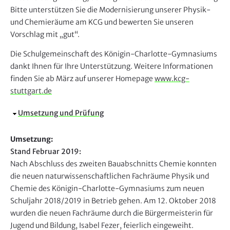
Bitte unterstützen Sie die Modernisierung unserer Physik-
und Chemieräume am KCG und bewerten Sie unseren
Vorschlag mit „gut“.
Die Schulgemeinschaft des Königin-Charlotte-Gymnasiums
dankt Ihnen für Ihre Unterstützung. Weitere Informationen
finden Sie ab März auf unserer Homepage
www.kcg-
stuttgart.de
A
Umsetzung und Prüfung
u
s
Umsetzung:
b
Stand Februar 2019:
l
Nach Abschluss des zweiten Bauabschnitts Chemie konnten
e
die neuen naturwissenschaftlichen Fachräume Physik und
n
Chemie des Königin-Charlotte-Gymnasiums zum neuen
d
Schuljahr 2018/2019 in Betrieb gehen. Am 12. Oktober 2018
e
wurden die neuen Fachräume durch die Bürgermeisterin für
n
Jugend und Bildung, Isabel Fezer, feierlich eingeweiht.