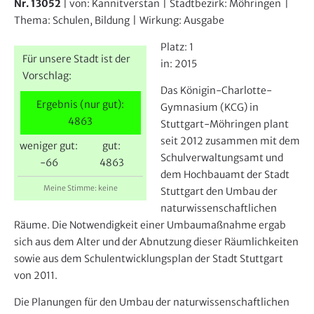
e
Nr. 13052
| von:
Kannitverstan
|
Stadtbezirk:
Möhringen
|
r
Thema:
Schulen, Bildung
|
Wirkung:
Ausgabe
Platz:
1
Für unsere Stadt ist der
in:
2015
Vorschlag:
Das Königin-Charlotte-
Ergebnis (nur gut):
Gymnasium (KCG) in
4863
Stuttgart-Möhringen plant
seit 2012 zusammen mit dem
weniger gut:
gut:
Schulverwaltungsamt und
-66
4863
dem Hochbauamt der Stadt
Meine Stimme: keine
Stuttgart den Umbau der
naturwissenschaftlichen
Räume. Die Notwendigkeit einer Umbaumaßnahme ergab
sich aus dem Alter und der Abnutzung dieser Räumlichkeiten
sowie aus dem Schulentwicklungsplan der Stadt Stuttgart
von 2011.
Die Planungen für den Umbau der naturwissenschaftlichen