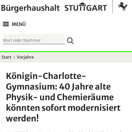
Springe zur Navigation
Kontrast umschalten
MENÜ
S
u
c
Start
Vorjahre
S
h
i
f
Königin-Charlotte-
e
o
Gymnasium: 40 Jahre alte
s
r
i
Physik- und Chemieräume
m
n
u
könnten sofort modernisiert
d
l
werden!
h
a
i
r