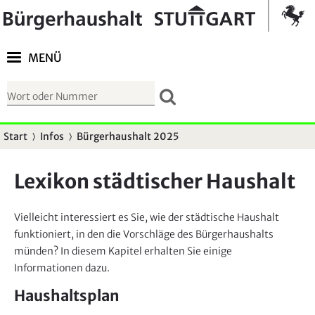
Springe zur Navigation
Kontrast umschalten
MENÜ
S
u
c
Start
Infos
Bürgerhaushalt 2025
S
h
i
f
Lexikon städtischer Haushalt
e
o
s
r
Vielleicht interessiert es Sie, wie der städtische Haushalt
i
m
funktioniert, in den die Vorschläge des Bürgerhaushalts
n
u
münden? In diesem Kapitel erhalten Sie einige
d
l
Informationen dazu.
h
a
Haushaltsplan
i
r