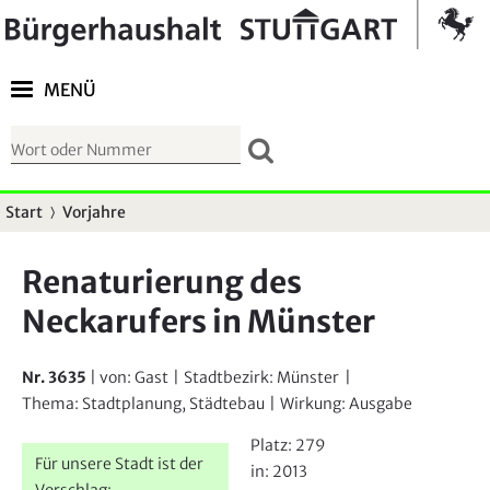
Springe zur Navigation
Kontrast umschalten
MENÜ
S
u
c
Start
Vorjahre
S
h
i
f
Renaturierung des
e
o
Neckarufers in Münster
s
r
i
m
n
Nr. 3635
| von:
Gast
|
Stadtbezirk:
Münster
|
u
d
Thema:
Stadtplanung, Städtebau
|
Wirkung:
Ausgabe
l
h
Platz:
279
a
i
Für unsere Stadt ist der
in:
2013
r
Vorschlag: