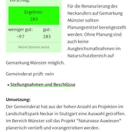
e
Für die Renaturierung des
r
Ergebnis:
Neckarufers auf Gemarkung
283
Münster sollten
Planungsmittel bereitgestellt
weniger gut:
gut:
werden. Ohne Planung sind
-97
283
auch keine
Meine Stimme: keine
Ausgleichsmaßnahmen im
Naturschutzbereich auf
Gemarkung Münster möglich.
Gemeinderat prüft:
nein
A
Stellungnahmen und Beschlüsse
u
s
Umsetzung:
b
Der Gemeinderat hat aus der hohen Anzahl an Projekten im
l
Landschaftspark Neckar in Stuttgart eine Auswahl getroffen.
e
Im Bereich Münster soll das Projekt "Naturoase Auwiesen"
n
planerisch vertieft und vorangetrieben werden.