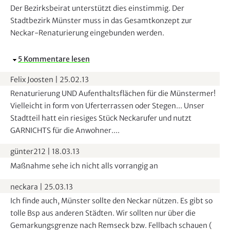
Der Bezirksbeirat unterstützt dies einstimmig. Der
Stadtbezirk Münster muss in das Gesamtkonzept zur
Neckar-Renaturierung eingebunden werden.
A
5 Kommentare lesen
u
Felix Joosten
|
25.02.13
s
Renaturierung UND Aufenthaltsflächen für die Münstermer!
b
Vielleicht in form von Uferterrassen oder Stegen... Unser
l
Stadtteil hatt ein riesiges Stück Neckarufer und nutzt
e
GARNICHTS für die Anwohner....
n
d
günter212
|
18.03.13
e
Maßnahme sehe ich nicht alls vorrangig an
n
neckara
|
25.03.13
Ich finde auch, Münster sollte den Neckar nützen. Es gibt so
tolle Bsp aus anderen Städten. Wir sollten nur über die
Gemarkungsgrenze nach Remseck bzw. Fellbach schauen (