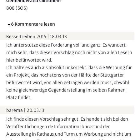
Gemeinderatsfraktionen:
808 (SÖS)
A
6 Kommentare lesen
u
Kesseltreiben 2015
|
18.03.13
s
Ich unterstütze diese Forderung voll und ganz. Es wundert
b
mich sehr, dass dieser Vorschlag noch nicht von allen Lesern
l
hier befürwortet wird.
e
Ich halte es auch als absolut unkorrekt, dass die Werbung für
n
ein Projekt, das höchstens von der Hälfte der Stuttgarter
d
befürwortet wird, von allen getragen werden muss, obwohl
e
keine gleichwertige Gegendarstellung im selben Rahmen
n
Platz findet.
barema
|
20.03.13
Ich finde diesen Vorschlag sehr gut. Es handelt sich bei den
Veröffentlichungen de Informationsbüros und der
Ausstellung in Rathaus und Turm um Werbung und nicht um