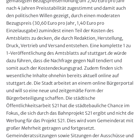
gemäßigten Bezugspreiserhöhung um 2,40 Euro pro Jahr
e
nach 4 Jahren Preisstabilität zugestimmt und damit auch
n
den politischen Willen gezeigt, durch einen moderaten
Bezugspreis (30,60 Euro pro Jahr, 1,40 Euro pro
Einzelausgabe) zumindest einen Teil der Kosten des
Amtsblatts zu decken, die durch Redaktion, Herstellung,
Druck, Vertrieb und Versand entstehen. Eine komplette 1 zu
1-Veröffentlichung des Amtsblatts auf stuttgart.de würde
dazu führen, dass die Nachfrage gegen Null tendiert und
somit auch der Kostendeckungsgrad. Zudem finden sich
wesentliche Inhalte ohnehin bereits aktuell online auf
stuttgart.de. Die Stadt arbeitet an einem online Bürgerportal
und will so eine neue und zeitgemäße Form der
Bürgerbeteiligung schaffen. Die städtische
Öffentlichkeitsarbeit S21 hat die städtebauliche Chance im
Fokus, die sich durch das Bahnprojekt S21 ergibt und nicht die
Werbung für das Projekt S21. Dies wird vom Gemeinderat mit
großer Mehrheit getragen und fortgesetzt.
Gemeinderatssitzungen sowie Sitzungen der Ausschüsse und