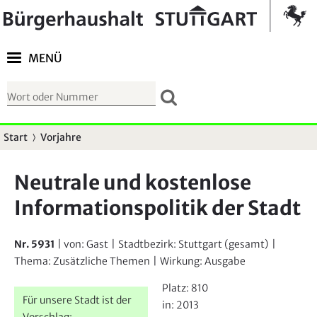
Springe zur Navigation
Kontrast umschalten
MENÜ
S
u
c
Start
Vorjahre
S
h
i
f
Neutrale und kostenlose
e
o
Informationspolitik der Stadt
s
r
i
m
n
Nr. 5931
| von:
Gast
|
Stadtbezirk:
Stuttgart (gesamt)
|
u
d
Thema:
Zusätzliche Themen
|
Wirkung:
Ausgabe
l
h
Platz:
810
a
i
Für unsere Stadt ist der
in:
2013
r
Vorschlag: