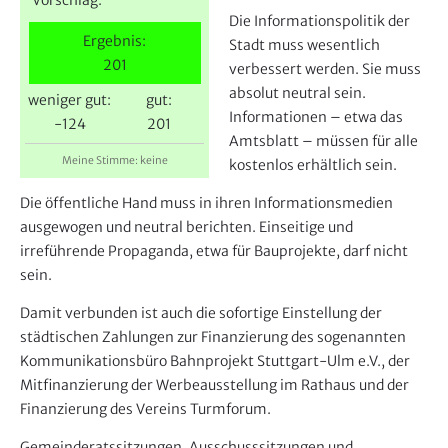
e
Die Informationspolitik der
r
Ergebnis:
Stadt muss wesentlich
201
verbessert werden. Sie muss
absolut neutral sein.
weniger gut:
gut:
Informationen – etwa das
-124
201
Amtsblatt – müssen für alle
Meine Stimme: keine
kostenlos erhältlich sein.
Die öffentliche Hand muss in ihren Informationsmedien
ausgewogen und neutral berichten. Einseitige und
irreführende Propaganda, etwa für Bauprojekte, darf nicht
sein.
Damit verbunden ist auch die sofortige Einstellung der
städtischen Zahlungen zur Finanzierung des sogenannten
Kommunikationsbüro Bahnprojekt Stuttgart-Ulm e.V., der
Mitfinanzierung der Werbeausstellung im Rathaus und der
Finanzierung des Vereins Turmforum.
Gemeinderatssitzungen, Ausschusssitzungen und