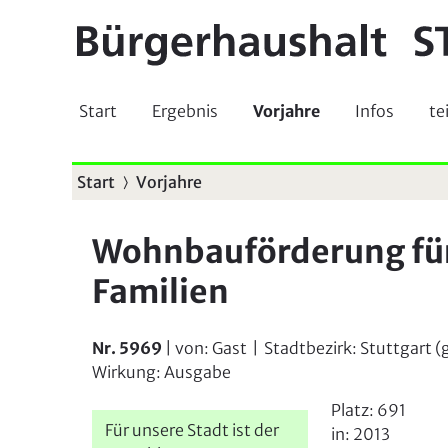
Start
Ergebnis
Vorjahre
Infos
te
Start
Vorjahre
S
i
Wohnbauförderung f
e
Familien
s
i
Nr. 5969
| von:
Gast
|
Stadtbezirk:
Stuttgart 
n
Wirkung:
Ausgabe
d
Platz:
691
h
Für unsere Stadt ist der
in:
2013