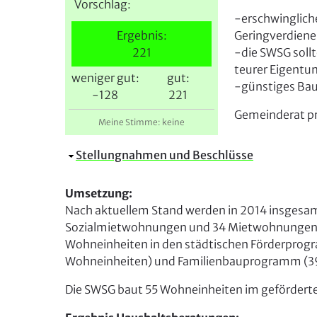
i
Vorschlag:
-erschwinglich
e
Ergebnis:
Geringverdiene
r
221
-die SWSG soll
teurer Eigent
weniger gut:
gut:
-günstiges Bau
-128
221
Gemeinderat pr
Meine Stimme: keine
A
Stellungnahmen und Beschlüsse
u
s
Umsetzung:
b
Nach aktuellem Stand werden in 2014 insgesa
l
Sozialmietwohnungen und 34 Mietwohnungen f
e
Wohneinheiten in den städtischen Förderpro
n
Wohneinheiten) und Familienbauprogramm (3
d
Die SWSG baut 55 Wohneinheiten im gefördert
e
n