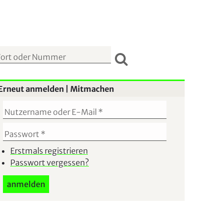
S
u
Erneut anmelden | Mitmachen
c
h
f
o
r
Erstmals registrieren
Passwort vergessen?
m
u
l
a