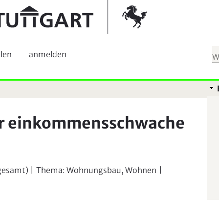
Springe zur Navigation
Kontrast umschalten
ilen
anmelden
ür einkommensschwache
(gesamt)
|
Thema:
Wohnungsbau, Wohnen
|