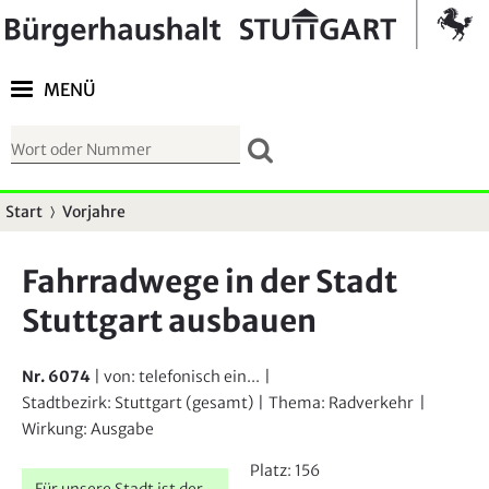
Springe zur Navigation
Kontrast umschalten
MENÜ
S
u
c
Start
Vorjahre
S
h
i
f
Fahrradwege in der Stadt
e
o
Stuttgart ausbauen
s
r
i
m
n
Nr. 6074
| von:
telefonisch ein...
|
u
d
Stadtbezirk:
Stuttgart (gesamt)
|
Thema:
Radverkehr
|
l
Wirkung:
Ausgabe
h
a
i
Platz:
156
r
Für unsere Stadt ist der