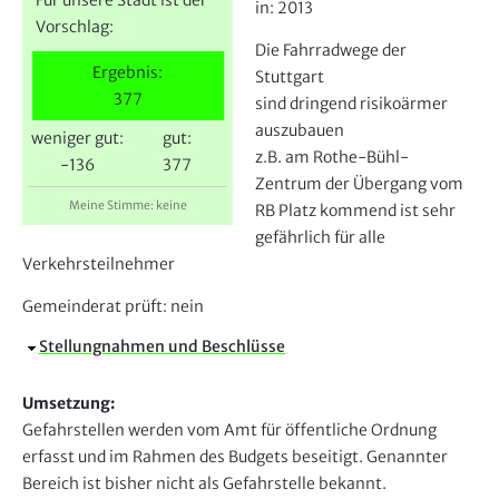
e
in:
2013
Vorschlag:
r
Die Fahrradwege der
Ergebnis:
Stuttgart
377
sind dringend risikoärmer
auszubauen
weniger gut:
gut:
z.B. am Rothe-Bühl-
-136
377
Zentrum der Übergang vom
Meine Stimme: keine
RB Platz kommend ist sehr
gefährlich für alle
Verkehrsteilnehmer
Gemeinderat prüft:
nein
A
Stellungnahmen und Beschlüsse
u
s
Umsetzung:
b
Gefahrstellen werden vom Amt für öffentliche Ordnung
l
erfasst und im Rahmen des Budgets beseitigt. Genannter
e
Bereich ist bisher nicht als Gefahrstelle bekannt.