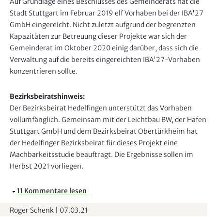
Auf Grundlage eines Beschlusses des Gemeinderats hat die
Stadt Stuttgart im Februar 2019 elf Vorhaben bei der IBA'27
GmbH eingereicht. Nicht zuletzt aufgrund der begrenzten
Kapazitäten zur Betreuung dieser Projekte war sich der
Gemeinderat im Oktober 2020 einig darüber, dass sich die
Verwaltung auf die bereits eingereichten IBA'27-Vorhaben
konzentrieren sollte.
Bezirksbeiratshinweis:
Der Bezirksbeirat Hedelfingen unterstützt das Vorhaben
vollumfänglich. Gemeinsam mit der Leichtbau BW, der Hafen
Stuttgart GmbH und dem Bezirksbeirat Obertürkheim hat
der Hedelfinger Bezirksbeirat für dieses Projekt eine
Machbarkeitsstudie beauftragt. Die Ergebnisse sollen im
Herbst 2021 vorliegen.
A
11 Kommentare lesen
u
Roger Schenk
|
07.03.21
s