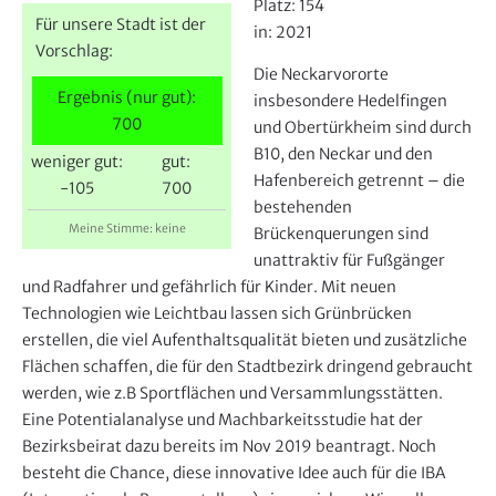
e
Platz:
154
Für unsere Stadt ist der
r
in:
2021
Vorschlag:
Die Neckarvororte
Ergebnis (nur gut):
insbesondere Hedelfingen
700
und Obertürkheim sind durch
B10, den Neckar und den
weniger gut:
gut:
Hafenbereich getrennt – die
-105
700
bestehenden
Meine Stimme: keine
Brückenquerungen sind
unattraktiv für Fußgänger
und Radfahrer und gefährlich für Kinder. Mit neuen
Technologien wie Leichtbau lassen sich Grünbrücken
erstellen, die viel Aufenthaltsqualität bieten und zusätzliche
Flächen schaffen, die für den Stadtbezirk dringend gebraucht
werden, wie z.B Sportflächen und Versammlungsstätten.
Eine Potentialanalyse und Machbarkeitsstudie hat der
Bezirksbeirat dazu bereits im Nov 2019 beantragt. Noch
besteht die Chance, diese innovative Idee auch für die IBA