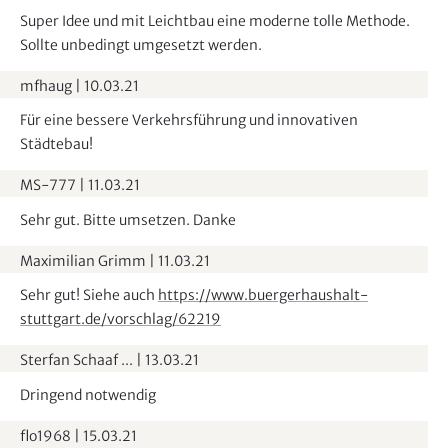
b
Super Idee und mit Leichtbau eine moderne tolle Methode.
l
Sollte unbedingt umgesetzt werden.
e
mfhaug
|
10.03.21
n
d
Für eine bessere Verkehrsführung und innovativen
e
Städtebau!
n
MS-777
|
11.03.21
Sehr gut. Bitte umsetzen. Danke
Maximilian Grimm
|
11.03.21
Sehr gut! Siehe auch
https://www.buergerhaushalt-
stuttgart.de/vorschlag/62219
Sterfan Schaaf ...
|
13.03.21
Dringend notwendig
flo1968
|
15.03.21