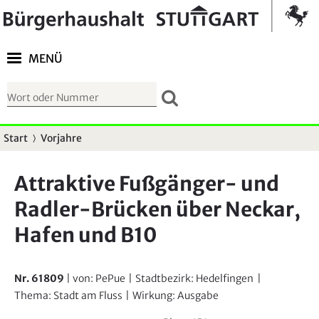
Springe zur Navigation
Kontrast umschalten
MENÜ
S
u
c
Start
Vorjahre
S
h
i
f
Attraktive Fußgänger- und
e
o
Radler-Brücken über Neckar,
s
r
i
Hafen und B10
m
n
u
d
l
Nr. 61809
| von:
PePue
|
Stadtbezirk:
Hedelfingen
|
h
a
Thema:
Stadt am Fluss
|
Wirkung:
Ausgabe
i
r