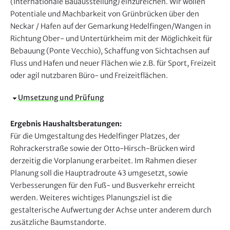
(Internationale Bauausstellung) einzureichen. Wir wollen
Potentiale und Machbarkeit von Grünbrücken über den
Neckar / Hafen auf der Gemarkung Hedelfingen/Wangen in
Richtung Ober- und Untertürkheim mit der Möglichkeit für
Bebauung (Ponte Vecchio), Schaffung von Sichtachsen auf
Fluss und Hafen und neuer Flächen wie z.B. für Sport, Freizeit
oder agil nutzbaren Büro- und Freizeitflächen.
A
Umsetzung und Prüfung
u
s
Ergebnis Haushaltsberatungen:
b
Für die Umgestaltung des Hedelfinger Platzes, der
l
Rohrackerstraße sowie der Otto-Hirsch-Brücken wird
e
derzeitig die Vorplanung erarbeitet. Im Rahmen dieser
n
Planung soll die Hauptradroute 43 umgesetzt, sowie
d
Verbesserungen für den Fuß- und Busverkehr erreicht
e
werden. Weiteres wichtiges Planungsziel ist die
n
gestalterische Aufwertung der Achse unter anderem durch
zusätzliche Baumstandorte.