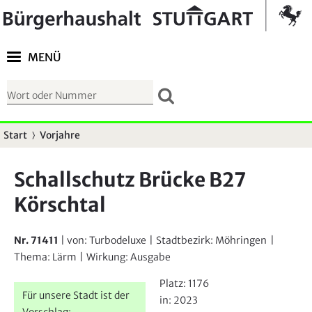
Springe zur Navigation
Kontrast umschalten
MENÜ
S
u
c
Start
Vorjahre
S
h
i
f
Schallschutz Brücke B27
e
o
Körschtal
s
r
i
m
n
Nr. 71411
| von:
Turbodeluxe
|
Stadtbezirk:
Möhringen
|
u
d
Thema:
Lärm
|
Wirkung:
Ausgabe
l
h
Platz:
1176
a
i
Für unsere Stadt ist der
in:
2023
r
Vorschlag: