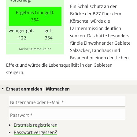
e
Ein Schallschutz an der
r
Ergebnis (nur gut):
Brücke der B27 über dem
354
Körschtal würde die
Lärmemmission deutlich
weniger gut:
gut:
senken. Das hätte besonders
-122
354
für die Einwohner der Gebiete
Meine Stimme: keine
Salzäcker, Landhaus und
Fasanenhof einen deutlichen
Effekt und würde die Lebensqualität in den Gebieten
steigern.
Erneut anmelden | Mitmachen
Erstmals registrieren
Passwort vergessen?