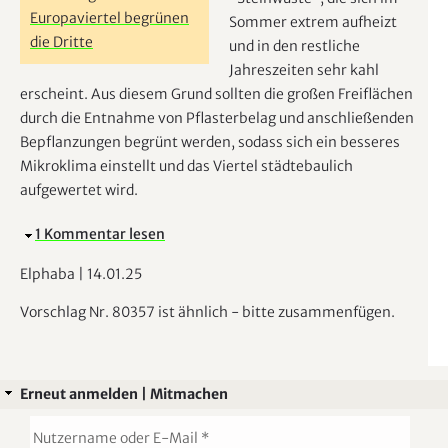
e
Europaviertel begrünen
Sommer extrem aufheizt
r
die Dritte
und in den restliche
Jahreszeiten sehr kahl
erscheint. Aus diesem Grund sollten die großen Freiflächen
durch die Entnahme von Pflasterbelag und anschließenden
Bepflanzungen begrünt werden, sodass sich ein besseres
Mikroklima einstellt und das Viertel städtebaulich
aufgewertet wird.
A
1 Kommentar lesen
u
Elphaba
|
14.01.25
s
b
Vorschlag Nr. 80357 ist ähnlich - bitte zusammenfügen.
l
e
n
Erneut anmelden | Mitmachen
d
e