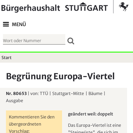
Springe zur Navigation
Kontrast umschalten
MENÜ
S
u
c
Start
S
h
i
f
Begrünung Europa-Viertel
e
o
s
r
i
Nr. 80653
| von:
TTÜ
|
Stuttgart-Mitte
|
Bäume
|
m
Ausgabe
n
u
d
l
geändert weil:
doppelt
h
Kommentieren Sie den
a
übergeordneten
i
Das Europa-Viertel ist eine
r
Vorschlag:
"Steinwüste", die sich im