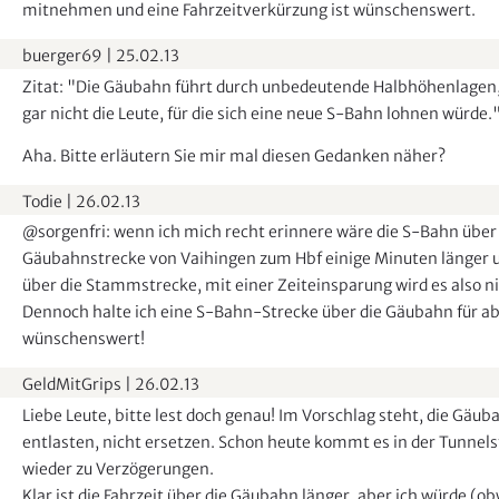
mitnehmen und eine Fahrzeitverkürzung ist wünschenswert.
buerger69
|
25.02.13
Zitat: "Die Gäubahn führt durch unbedeutende Halbhöhenlagen
gar nicht die Leute, für die sich eine neue S-Bahn lohnen würde.
Aha. Bitte erläutern Sie mir mal diesen Gedanken näher?
Todie
|
26.02.13
@sorgenfri: wenn ich mich recht erinnere wäre die S-Bahn über
Gäubahnstrecke von Vaihingen zum Hbf einige Minuten länger 
über die Stammstrecke, mit einer Zeiteinsparung wird es also nich
Dennoch halte ich eine S-Bahn-Strecke über die Gäubahn für ab
wünschenswert!
GeldMitGrips
|
26.02.13
Liebe Leute, bitte lest doch genau! Im Vorschlag steht, die Gäub
entlasten, nicht ersetzen. Schon heute kommt es in der Tunnel
wieder zu Verzögerungen.
Klar ist die Fahrzeit über die Gäubahn länger, aber ich würde (ob