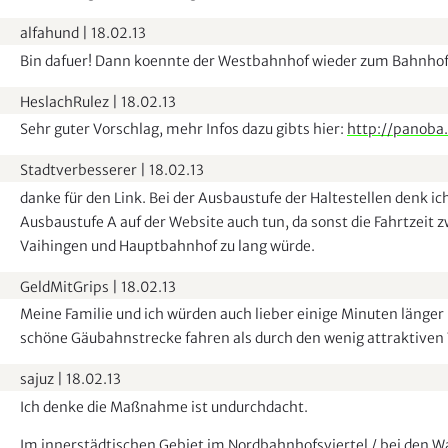
l
alfahund
|
18.02.13
e
Bin dafuer! Dann koennte der Westbahnhof wieder zum Bahnhof
n
d
HeslachRulez
|
18.02.13
e
Sehr guter Vorschlag, mehr Infos dazu gibts hier:
http://panoba.
n
Stadtverbesserer
|
18.02.13
danke für den Link. Bei der Ausbaustufe der Haltestellen denk ic
Ausbaustufe A auf der Website auch tun, da sonst die Fahrtzeit 
Vaihingen und Hauptbahnhof zu lang würde.
GeldMitGrips
|
18.02.13
Meine Familie und ich würden auch lieber einige Minuten länger 
schöne Gäubahnstrecke fahren als durch den wenig attraktiven 
sajuz
|
18.02.13
Ich denke die Maßnahme ist undurchdacht.
Im innerstädtischen Gebiet im Nordbahnhofsviertel / bei den W