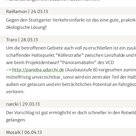
RaiRamon
|
24.03.13
Gegen den Stuttgarter Verkehrsinfarkt ist das eine gute, prakti
ökologische Lösung!
Traro
|
28.03.13
Um die betroffenen Gebiete auch voll zu erschließen ist ein zusä
schaffender Haltepunkt "Köllestraße" zwischen Lenzhalde und 
wie beim Projektdentwurf "Panoramabahn" des VCD
->
http://panoba.udurchi.de
(Ausbaustufe B) vorgesehen zumin
mittelfristig unverzichtbar, sonst wird ein zentraler Teil der H
außen vor gelassen und ein beträchtliches Potential an Fahrgäs
verloren.
ruecki
|
29.03.13
Der Vorschlag ist gut ermöglicht er doch schneller in den Rotwil
gelangen.
Mosaik
|
06.04.13