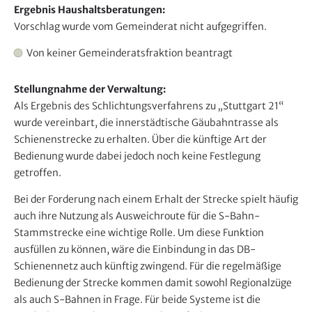
s
Ergebnis Haushaltsberatungen:
b
Vorschlag wurde vom Gemeinderat nicht aufgegriffen.
l
Von keiner Gemeinderatsfraktion beantragt
e
n
Stellungnahme der Verwaltung:
d
Als Ergebnis des Schlichtungsverfahrens zu „Stuttgart 21“
e
wurde vereinbart, die innerstädtische Gäubahntrasse als
n
Schienenstrecke zu erhalten. Über die künftige Art der
Bedienung wurde dabei jedoch noch keine Festlegung
getroffen.
Bei der Forderung nach einem Erhalt der Strecke spielt häufig
auch ihre Nutzung als Ausweichroute für die S-Bahn-
Stammstrecke eine wichtige Rolle. Um diese Funktion
ausfüllen zu können, wäre die Einbindung in das DB-
Schienennetz auch künftig zwingend. Für die regelmäßige
Bedienung der Strecke kommen damit sowohl Regionalzüge
als auch S-Bahnen in Frage. Für beide Systeme ist die