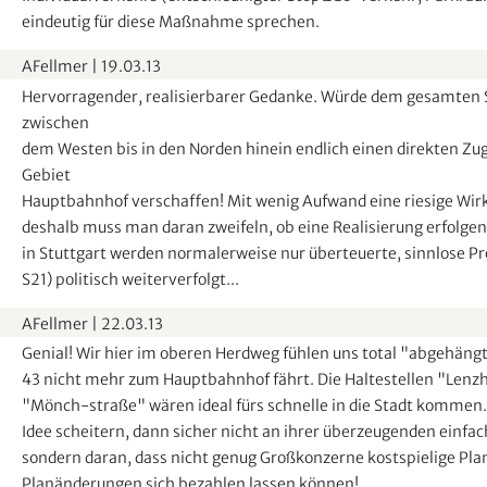
eindeutig für diese Maßnahme sprechen.
AFellmer
|
19.03.13
Hervorragender, realisierbarer Gedanke. Würde dem gesamten S
zwischen
dem Westen bis in den Norden hinein endlich einen direkten Z
Gebiet
Hauptbahnhof verschaffen! Mit wenig Aufwand eine riesige Wir
deshalb muss man daran zweifeln, ob eine Realisierung erfolgen
in Stuttgart werden normalerweise nur überteuerte, sinnlose Pr
S21) politisch weiterverfolgt...
AFellmer
|
22.03.13
Genial! Wir hier im oberen Herdweg fühlen uns total "abgehängt"
43 nicht mehr zum Hauptbahnhof fährt. Die Haltestellen "Lenz
"Mönch-straße" wären ideal fürs schnelle in die Stadt kommen. 
Idee scheitern, dann sicher nicht an ihrer überzeugenden einfa
sondern daran, dass nicht genug Großkonzerne kostspielige Pl
Planänderungen sich bezahlen lassen können!