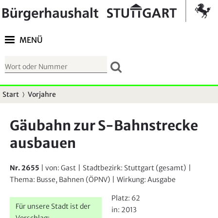
Springe zur Navigation
Kontrast umschalten
MENÜ
S
u
c
Start
Vorjahre
S
h
i
f
Gäubahn zur S-Bahnstrecke
e
o
ausbauen
s
r
i
m
n
Nr. 2655
| von:
Gast
|
Stadtbezirk:
Stuttgart (gesamt)
|
u
d
Thema:
Busse, Bahnen (ÖPNV)
|
Wirkung:
Ausgabe
l
h
Platz:
62
a
i
Für unsere Stadt ist der
in:
2013
r
Vorschlag: