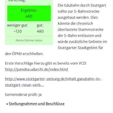
e
Die Gäubahn durch Stuttgart
r
Ergebnis:
sollte zur S-Bahnstrecke
480
ausgebaut werden. Dies
könnte die chronisch
weniger gut:
gut:
überlastete Stammstrecke
-120
480
der S-Bahn entlasten und
Meine Stimme: keine
würde zusätzliche Gebiete im
Stuttgarter Stadtgebiet für
den ÖPNV erschließen.
Erste Vorschläge hierzu gibt es bereits vom VCD:
http://panoba.udurchi.de/index.html
http://www.stuttgarter-zeitung.de/inhalt.gaeubahn-in-
stuttgart-neue-verb...
Gemeinderat prüft:
ja
A
Stellungnahmen und Beschlüsse
u