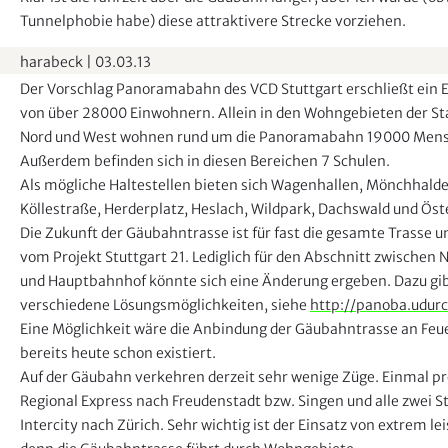
Tunnelphobie habe) diese attraktivere Strecke vorziehen.
harabeck
|
03.03.13
Der Vorschlag Panoramabahn des VCD Stuttgart erschließt ein 
von über 28000 Einwohnern. Allein in den Wohngebieten der St
Nord und West wohnen rund um die Panoramabahn 19000 Men
Außerdem befinden sich in diesen Bereichen 7 Schulen.
Als mögliche Haltestellen bieten sich Wagenhallen, Mönchhalde
Köllestraße, Herderplatz, Heslach, Wildpark, Dachswald und Öste
Die Zukunft der Gäubahntrasse ist für fast die gesamte Trasse 
vom Projekt Stuttgart 21. Lediglich für den Abschnitt zwischen
und Hauptbahnhof könnte sich eine Änderung ergeben. Dazu gib
verschiedene Lösungsmöglichkeiten, siehe
http://panoba.udurc
Eine Möglichkeit wäre die Anbindung der Gäubahntrasse an Feue
bereits heute schon existiert.
Auf der Gäubahn verkehren derzeit sehr wenige Züge. Einmal pr
Regional Express nach Freudenstadt bzw. Singen und alle zwei S
Intercity nach Zürich. Sehr wichtig ist der Einsatz von extrem le