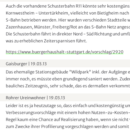
Auch die vorhandene Schusterbahn R11 könnte sehr kostengünst
Kornwestheim - Untertürkheim, vielleicht von Bietigheim nach 
S-Bahn betrieben werden. Hier wurden verschieden Stadtteile w
Zazenhausen, Münster, Freiberg/Rot an das S-Bahn Netz anges
Die Schusterbahn fährt in direkter Nord - Süd Richtung und umf
was zu erheblichen Zeitersparnisen führt.
https://www.buergerhaushalt-stuttgart.de/vorschlag/2920
Gaisburger
|
19.03.13
Das ehemalige Stationsgebäude "Wildpark" inkl. der Aufgänge e
immer noch, es müsste eben grundlegend saniert werden. Zudem
bauliches Zeitzeugnis, sehr schade, das es dermaßen verkommt
Rohrer Ureinwohner
|
19.03.13
Leider ist es ja heutzutage so, dass einfach und kostengünstig 
Verbesserungsvorschläge mit einem hohen Nutzen-zu-Kosten-F
Regel kaum eine Chance auf Realisierung haben, wenn sie nicht 
zum Zwecke ihrer Profilierung vorgeschlagen werden und somit n