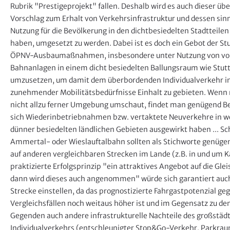
Rubrik "Prestigeprojekt" fallen. Deshalb wird es auch dieser übe
Vorschlag zum Erhalt von Verkehrsinfrastruktur und dessen sinn
Nutzung für die Bevölkerung in den dichtbesiedelten Stadtteile
haben, umgesetzt zu werden. Dabei ist es doch ein Gebot der Stu
ÖPNV-Ausbaumaßnahmen, insbesondere unter Nutzung von vo
Bahnanlagen in einem dicht besiedelten Ballungsraum wie Stut
umzusetzen, um damit dem überbordenden Individualverkehr in
zunehmender Mobilitätsbedürfnisse Einhalt zu gebieten. Wenn 
nicht allzu ferner Umgebung umschaut, findet man genügend Bei
sich Wiederinbetriebnahmen bzw. vertaktete Neuverkehre in w
dünner besiedelten ländlichen Gebieten ausgewirkt haben ... S
Ammertal- oder Wieslauftalbahn sollten als Stichworte genügen
auf anderen vergleichbaren Strecken im Lande (z.B. in und um K
praktizierte Erfolgsprinzip "ein attraktives Angebot auf die Glei
dann wird dieses auch angenommen" würde sich garantiert auch
Strecke einstellen, da das prognostizierte Fahrgastpotenzial g
Vergleichsfällen noch weitaus höher ist und im Gegensatz zu de
Gegenden auch andere infrastrukturelle Nachteile des großstäd
Individualverkehrs (entschleunigter Stop&Go-Verkehr, Parkra