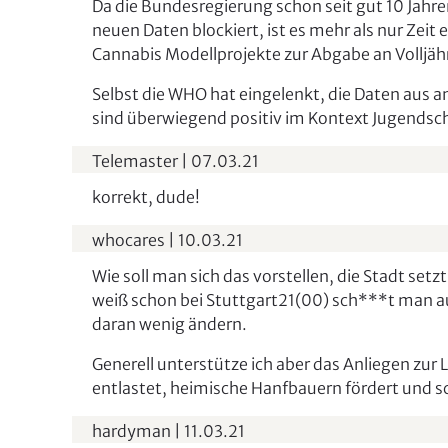
Da die Bundesregierung schon seit gut 10 Jahre
e
neuen Daten blockiert, ist es mehr als nur Zeit
n
Cannabis Modellprojekte zur Abgabe an Volljä
Selbst die WHO hat eingelenkt, die Daten aus a
sind überwiegend positiv im Kontext Jugends
Telemaster
|
07.03.21
korrekt, dude!
whocares
|
10.03.21
Wie soll man sich das vorstellen, die Stadt setz
weiß schon bei Stuttgart21(00) sch***t man au
daran wenig ändern.
Generell unterstütze ich aber das Anliegen zur L
entlastet, heimische Hanfbauern fördert und 
hardyman
|
11.03.21