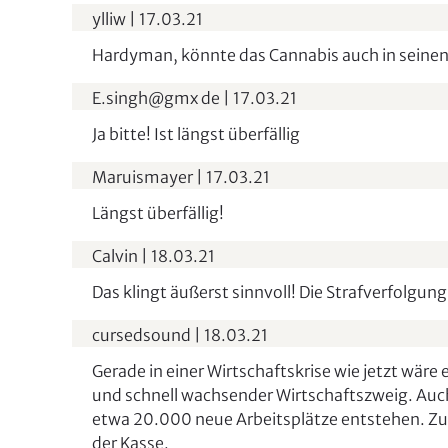
ylliw
|
17.03.21
Hardyman, könnte das Cannabis auch in seinen
E.singh@gmx de
|
17.03.21
Ja bitte! Ist längst überfällig
Maruismayer
|
17.03.21
Längst überfällig!
Calvin
|
18.03.21
Das klingt äußerst sinnvoll! Die Strafverfolgun
cursedsound
|
18.03.21
Gerade in einer Wirtschaftskrise wie jetzt wäre 
und schnell wachsender Wirtschaftszweig. Auch
etwa 20.000 neue Arbeitsplätze entstehen. Zud
der Kasse.