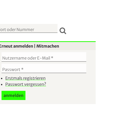
S
u
Erneut anmelden | Mitmachen
c
h
f
o
r
Erstmals registrieren
Passwort vergessen?
m
u
l
a