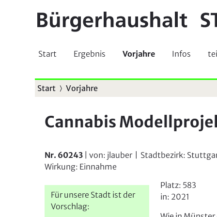
Start
Ergebnis
Vorjahre
Infos
te
Start
Vorjahre
S
i
Cannabis Modellproje
e
s
i
Nr. 60243
| von:
jlauber
|
Stadtbezirk:
Stuttga
Wirkung:
Einnahme
n
d
Platz:
583
Für unsere Stadt ist der
in:
2021
h
Vorschlag:
Wie in Münster 