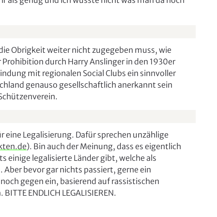
hr als genug und ich wüsste nicht was man da noch
 die Obrigkeit weiter nicht zugegeben muss, wie
r Prohibition durch Harry Anslinger in den 1930er
indung mit regionalen Social Clubs ein sinnvoller
schland genauso gesellschaftlich anerkannt sein
 Schützenverein.
r eine Legalisierung. Dafür sprechen unzählige
kten.de
). Bin auch der Meinung, dass es eigentlich
 einige legalisierte Länder gibt, welche als
ber bevor gar nichts passiert, gerne ein
noch gegen ein, basierend auf rassistischen
. BITTE ENDLICH LEGALISIEREN.