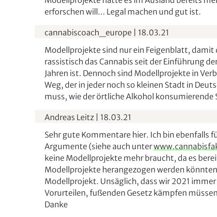
Modellprojekte hatte es im Ausland bereits me
erforschen will... Legal machen und gut ist.
cannabiscoach_europe
|
18.03.21
Modellprojekte sind nur ein Feigenblatt, damit
rassistisch das Cannabis seit der Einführung de
Jahren ist. Dennoch sind Modellprojekte in Verb
Weg, der in jeder noch so kleinen Stadt in Deut
muss, wie der örtliche Alkohol konsumierende
Andreas Leitz
|
18.03.21
Sehr gute Kommentare hier. Ich bin ebenfalls fü
Argumente (siehe auch unter
www.cannabisfa
keine Modellprojekte mehr braucht, da es bereits
Modellprojekte herangezogen werden könnten. A
Modellprojekt. Unsäglich, dass wir 2021 immer 
Vorurteilen, fußenden Gesetz kämpfen müssen
Danke