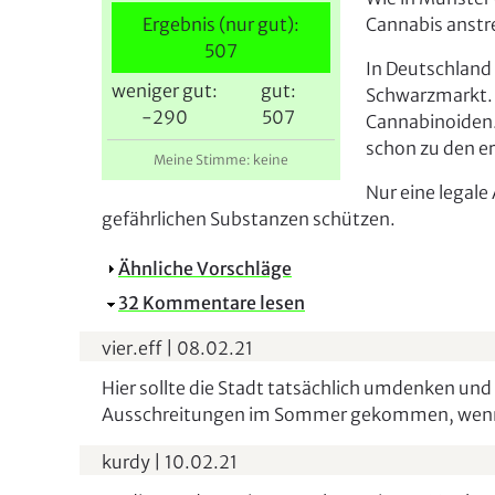
i
Ergebnis (nur gut):
Cannabis anstre
e
507
r
In Deutschland
weniger gut:
gut:
Schwarzmarkt. 
-290
507
Cannabinoiden.
schon zu den er
Meine Stimme: keine
Nur eine legal
gefährlichen Substanzen schützen.
A
Ähnliche Vorschläge
n
A
32 Kommentare lesen
z
u
vier.eff
e
|
08.02.21
s
i
b
Hier sollte die Stadt tatsächlich umdenken und 
g
l
Ausschreitungen im Sommer gekommen, wenn di
e
e
n
kurdy
n
|
10.02.21
d