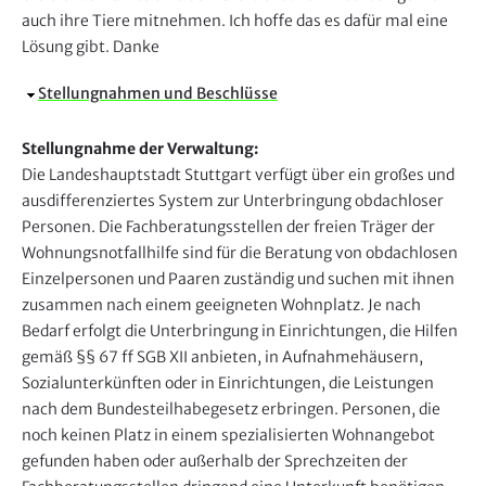
auch ihre Tiere mitnehmen. Ich hoffe das es dafür mal eine
Lösung gibt. Danke
A
Stellungnahmen und Beschlüsse
u
s
Stellungnahme der Verwaltung:
b
Die Landeshauptstadt Stuttgart verfügt über ein großes und
l
ausdifferenziertes System zur Unterbringung obdachloser
e
Personen. Die Fachberatungsstellen der freien Träger der
n
Wohnungsnotfallhilfe sind für die Beratung von obdachlosen
d
Einzelpersonen und Paaren zuständig und suchen mit ihnen
e
zusammen nach einem geeigneten Wohnplatz. Je nach
n
Bedarf erfolgt die Unterbringung in Einrichtungen, die Hilfen
gemäß §§ 67 ff SGB XII anbieten, in Aufnahmehäusern,
Sozialunterkünften oder in Einrichtungen, die Leistungen
nach dem Bundesteilhabegesetz erbringen. Personen, die
noch keinen Platz in einem spezialisierten Wohnangebot
gefunden haben oder außerhalb der Sprechzeiten der