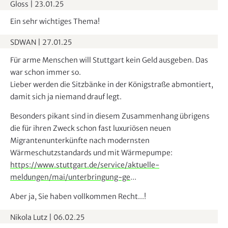
Gloss
|
23.01.25
e
n
Ein sehr wichtiges Thema!
d
SDWAN
|
27.01.25
e
n
Für arme Menschen will Stuttgart kein Geld ausgeben. Das
war schon immer so.
Lieber werden die Sitzbänke in der Königstraße abmontiert,
damit sich ja niemand drauf legt.
Besonders pikant sind in diesem Zusammenhang übrigens
die für ihren Zweck schon fast luxuriösen neuen
Migrantenunterkünfte nach modernsten
Wärmeschutzstandards und mit Wärmepumpe:
https://www.stuttgart.de/service/aktuelle-
meldungen/mai/unterbringung-ge
...
Aber ja, Sie haben vollkommen Recht...!
Nikola Lutz
|
06.02.25