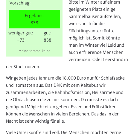
e
Bitte im Winter auf einem
Vorschlag:
r
geeigneten Platz einige
Ergebnis:
Sammelhäuser aufstellen,
838
wie es auch für die
Flüchtlingsunterkünfte
weniger gut:
gut:
möglich ist. Somit könnte
-73
838
man im Winter viel Leid und
Meine Stimme: keine
auch erfrierende Menschen
vermeiden. Oder Leerstand in
der Stadt nutzen.
Wir geben jedes Jahr um die 18.000 Euro nur für Schlafsäcke
und Isomatten aus. Das DRK mit dem Kältebus wir
zusammenarbeiten, die Bahnhofsmission, Heilsarmee und
die Obdachlosen die zu uns kommen. Da müsste es doch
genügend Möglichkeiten geben. Essen und Frühstücken
können die Menschen in vielen Bereichen. Das das in der
Nacht ist sehr wichtig für alle.
Viele Unterkünfte sind voll. Die Menschen möchten gerne