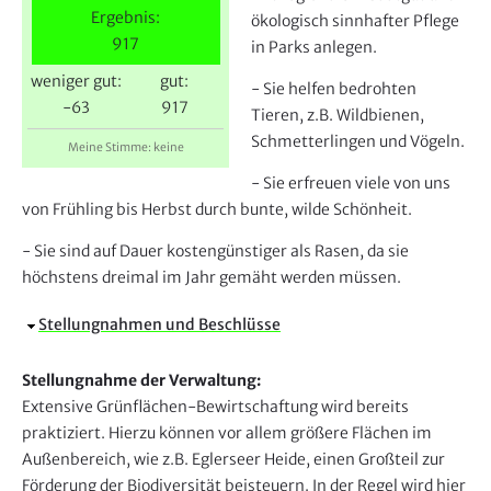
e
Ergebnis:
ökologisch sinnhafter Pflege
r
917
in Parks anlegen.
weniger gut:
gut:
- Sie helfen bedrohten
-63
917
Tieren, z.B. Wildbienen,
Schmetterlingen und Vögeln.
Meine Stimme: keine
- Sie erfreuen viele von uns
von Frühling bis Herbst durch bunte, wilde Schönheit.
- Sie sind auf Dauer kostengünstiger als Rasen, da sie
höchstens dreimal im Jahr gemäht werden müssen.
A
Stellungnahmen und Beschlüsse
u
s
Stellungnahme der Verwaltung:
b
Extensive Grünflächen-Bewirtschaftung wird bereits
l
praktiziert. Hierzu können vor allem größere Flächen im
e
Außenbereich, wie z.B. Eglerseer Heide, einen Großteil zur
n
Förderung der Biodiversität beisteuern. In der Regel wird hier