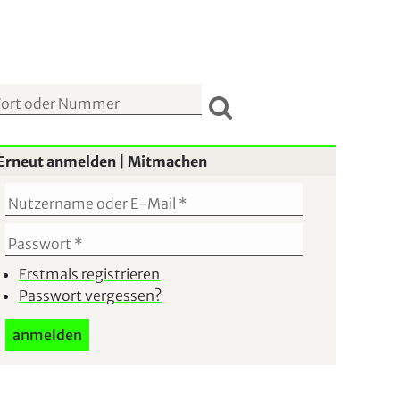
S
u
Erneut anmelden | Mitmachen
c
h
f
o
r
Erstmals registrieren
Passwort vergessen?
m
u
l
a