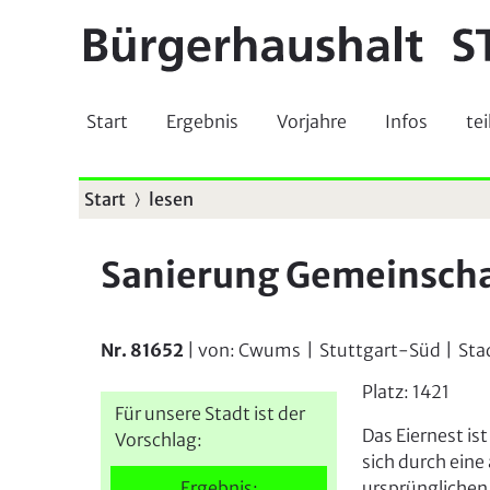
Start
Ergebnis
Vorjahre
Infos
tei
Start
lesen
S
i
Sanierung Gemeinschaf
e
s
i
Nr. 81652
| von:
Cwums
|
Stuttgart-Süd
|
Sta
n
Platz:
1421
Für unsere Stadt ist der
d
Das Eiernest is
Vorschlag:
h
sich durch ein
Ergebnis:
ursprünglichen