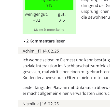
i
315
dringend der G
e
ursprünglichen
weniger gut:
gut:
r
die Bewohner u
-82
315
Meine Stimme: keine
A
2 Kommentare lesen
u
Achim_f
|
14.02.25
s
b
Ich wohne selbst im Eiernest und kann bestätige
l
soziale Interaktion im Nachbarschaftsumfeld da
e
gesessen, mal wirft einer einen mitgebrachten 
n
Kinder der anwesenden Eltern spielen miteinan
d
Leider fängt der Platz an mit Unkraut zu überw
e
er macht allgemein einen verwarlosten Eindruc
n
Nitmiluk
|
16.02.25