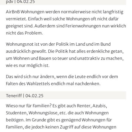
pdv
|
04.02.25
d
s
e
b
AirBnB Wohnungen werden normalerweise nicht langfristig
n
l
vermietet. Einfach weil solche Wohnungen oft nicht dafür
e
geeignet sind. Außerdem sind Ferienwohnungen nun wirklich
n
nicht das Problem.
d
Wohnungsnot ist von der Politik im Land und im Bund
e
ausdrücklich gewollt. Die Politik hat alles erdenkliche getan,
n
um Wohnen und Bauen so teuer und unattraktiv zu machen,
wie es nur möglich ist.
Das wird sich nur ändern, wenn die Leute endlich vor dem
Falten des Wahlzettels endlich mal nachdenken.
Teneriff
|
04.02.25
Wieso nur für Familien? Es gibt auch Renter, Azubis,
Studenten, Wohnungslose, etc. die auch Wohnungen
beötigen. Im Grunde gibt es genügend Wohnungen für
Familien, die jedoch keinen Zugriff auf diese Wohnungen