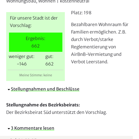
e
Wohnungsbau, Wohnen
|
kostenneutral
r
Platz:
198
Für unsere Stadt ist der
Bezahlbaren Wohnraum für
Vorschlag:
Familien ermöglichen. Z.B.
Ergebnis:
durch Verbot/starke
662
Reglementierung von
AirBnB-Vermietung und
weniger gut:
gut:
Verbot Leerstand.
-146
662
Meine Stimme: keine
A
Stellungnahmen und Beschlüsse
u
s
Stellungnahme des Bezirksbeirats:
b
Der Bezirksbeirat Süd unterstützt den Vorschlag.
l
e
A
3 Kommentare lesen
n
u