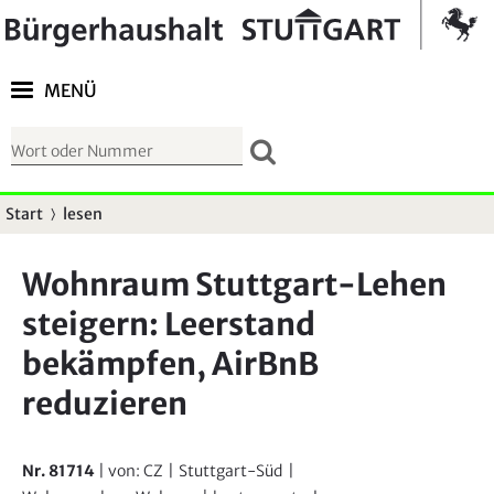
Springe zur Navigation
Kontrast umschalten
MENÜ
S
u
c
Start
lesen
S
h
i
f
Wohnraum Stuttgart-Lehen
e
o
steigern: Leerstand
s
r
i
bekämpfen, AirBnB
m
n
u
reduzieren
d
l
h
a
i
Nr. 81714
| von:
CZ
|
Stuttgart-Süd
|
r