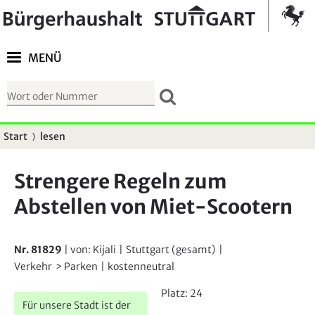
Springe zur Navigation
Kontrast umschalten
MENÜ
S
u
c
Start
lesen
S
h
i
f
Strengere Regeln zum
e
o
Abstellen von Miet-Scootern
s
r
i
m
n
u
Nr. 81829
| von:
Kijali
|
Stuttgart (gesamt)
|
d
Verkehr
Parken
|
kostenneutral
l
h
a
Platz:
24
i
Für unsere Stadt ist der
r