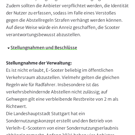
Zudem sollten die Anbieter verpflichtet werden, die Identität
der Nutzer zu erfassen, sodass im Falle eines Verstoßes
gegen die Abstellregeln Strafen verhängt werden können.
Auf diese Weise würde ein Anreiz geschaffen, die Scooter
verantwortungsbewusst abzustellen.
A
Stellungnahmen und Beschlüsse
u
s
Stellungnahme der Verwaltung:
b
Es ist nicht erlaubt, E-Sooter beliebig im öffentlichen
l
Verkehrsraum abzustellen. Vielmehr gelten die gleichen
e
Regeln wie für Radfahrer. Insbesondere ist das
n
verkehrsbehindernde Abstellen nicht zulässig; auf
d
Gehwegen gilt eine verbleibende Restbreite von 2 m als
e
Richtwert.
n
Die Landeshauptstadt Stuttgart hat ein
Sondernutzungskonzept erstellt und den Betrieb von
Verleih-E-Scootern von einer Sondernutzungserlaubnis