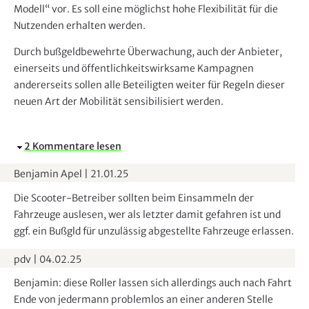
Modell“ vor. Es soll eine möglichst hohe Flexibilität für die
Nutzenden erhalten werden.
Durch bußgeldbewehrte Überwachung, auch der Anbieter,
einerseits und öffentlichkeitswirksame Kampagnen
andererseits sollen alle Beteiligten weiter für Regeln dieser
neuen Art der Mobilität sensibilisiert werden.
A
2 Kommentare lesen
u
Benjamin Apel
|
21.01.25
s
b
Die Scooter-Betreiber sollten beim Einsammeln der
l
Fahrzeuge auslesen, wer als letzter damit gefahren ist und
e
ggf. ein Bußgld für unzulässig abgestellte Fahrzeuge erlassen.
n
pdv
|
04.02.25
d
e
Benjamin: diese Roller lassen sich allerdings auch nach Fahrt
n
Ende von jedermann problemlos an einer anderen Stelle