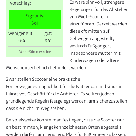
e
Es wäre sinnvoll, strengere
Vorschlag:
r
Regelungen für das Abstellen
Ergebnis:
von Miet-Scootern
861
einzuführen. Derzeit werden
diese oft mitten auf
weniger gut:
gut:
Gehwegen abgestellt,
-64
861
wodurch Fußgänger,
Meine Stimme: keine
insbesondere Mütter mit
Kinderwagen oder ältere
Menschen, erheblich behindert werden.
Zwar stellen Scooter eine praktische
Fortbewegungsmöglichkeit für die Nutzer dar und sind ein
lukratives Geschäft für die Anbieter. Es sollten jedoch
grundlegende Regeln festgelegt werden, um sicherzustellen,
dass sie nicht im Weg stehen.
Beispielsweise könnte man festlegen, dass die Scooter nur
an bestimmten, klar gekennzeichneten Orten abgestellt
werden dürfen, um genügend Platz für Fußgänger zu lassen.