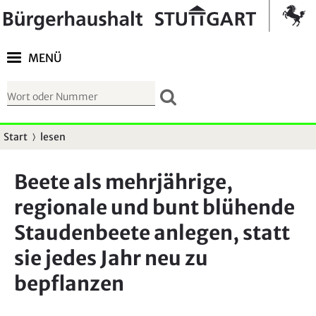
Springe zur Navigation
Kontrast umschalten
MENÜ
S
u
c
Start
lesen
S
h
i
f
Beete als mehrjährige,
e
o
regionale und bunt blühende
s
r
i
Staudenbeete anlegen, statt
m
n
u
sie jedes Jahr neu zu
d
l
bepflanzen
h
a
i
r