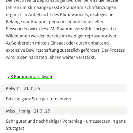
Die Wechselflorbepflanzungen wurden bereits die letzten
l
Jahren um klimaangepasste Staudenmischpflanzungen
e
ergänzt. In Anbetracht des Klimawandels, ökologischer
n
Belange und knapper personeller und finanzieller
d
Ressourcen wird diese Maßnahme verstärkt fortgesetzt.
e
Wildblumen werden bereits im weniger repräsentativen
n
Außenbereich mittels Einsaat oder durch anhaltend
extensive Bewirtschaftung zusätzlich gefördert. Der Prozess
wird in den nächsten Jahren weiter verstärkt.
A
8 Kommentare lesen
u
Kelwitt
|
21.01.25
s
b
Bitte in ganz Stuttgart umsetzen.
l
Miss_Honig
|
21.01.25
e
n
Sehr guter und nachhaltiger Vorschlag - umzusetzen in ganz
d
Stuttgart.