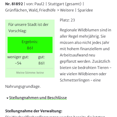
e
Nr. 81892
| von:
Paul2
|
Stuttgart (gesamt)
|
r
Grünflächen, Wald, Friedhöfe
Weitere
|
Sparidee
Platz:
23
Für unsere Stadt ist der
Regionale Wildblumen sind in
Vorschlag:
aller Regel mehrjährig. Sie
Ergebnis:
müssen also nicht jedes Jahr
861
mit hohem finanziellem und
Arbeitsaufwand neu
weniger gut:
gut:
gepflanzt werden. Zusätzlich
-54
861
bieten sie bedrohten Tieren -
Meine Stimme: keine
wie vielen Wildbienen oder
Schmetterlingen - eine
Nahrungsgrundlage.
A
Stellungnahmen und Beschlüsse
u
s
Stellungnahme der Verwaltung:
b