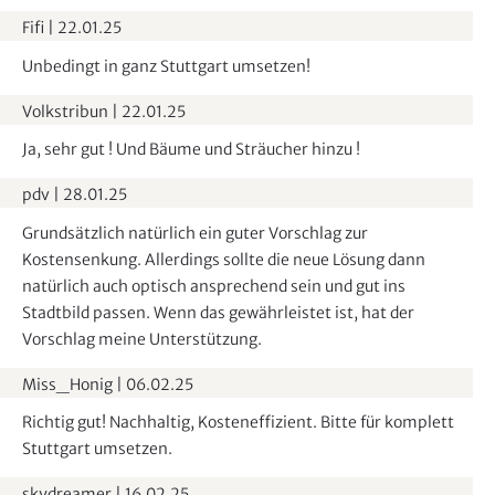
e
Fifi
|
22.01.25
n
Unbedingt in ganz Stuttgart umsetzen!
Volkstribun
|
22.01.25
Ja, sehr gut ! Und Bäume und Sträucher hinzu !
pdv
|
28.01.25
Grundsätzlich natürlich ein guter Vorschlag zur
Kostensenkung. Allerdings sollte die neue Lösung dann
natürlich auch optisch ansprechend sein und gut ins
Stadtbild passen. Wenn das gewährleistet ist, hat der
Vorschlag meine Unterstützung.
Miss_Honig
|
06.02.25
Richtig gut! Nachhaltig, Kosteneffizient. Bitte für komplett
Stuttgart umsetzen.
skydreamer
|
16.02.25