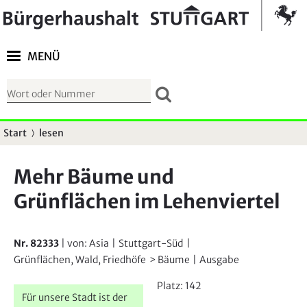
Springe zur Navigation
Kontrast umschalten
MENÜ
S
u
c
Start
lesen
S
h
i
f
Mehr Bäume und
e
o
Grünflächen im Lehenviertel
s
r
i
m
n
u
Nr. 82333
| von:
Asia
|
Stuttgart-Süd
|
d
Grünflächen, Wald, Friedhöfe
Bäume
|
Ausgabe
l
h
a
Platz:
142
i
Für unsere Stadt ist der
r