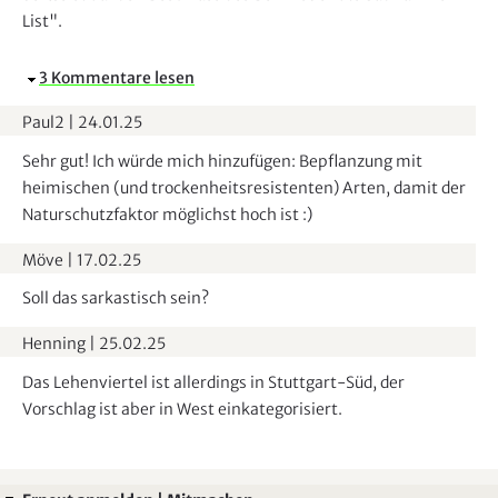
e
List".
n
d
A
3 Kommentare lesen
e
u
Paul2
|
24.01.25
n
s
b
Sehr gut! Ich würde mich hinzufügen: Bepflanzung mit
l
heimischen (und trockenheitsresistenten) Arten, damit der
e
Naturschutzfaktor möglichst hoch ist :)
n
Möve
|
17.02.25
d
e
Soll das sarkastisch sein?
n
Henning
|
25.02.25
Das Lehenviertel ist allerdings in Stuttgart-Süd, der
Vorschlag ist aber in West einkategorisiert.