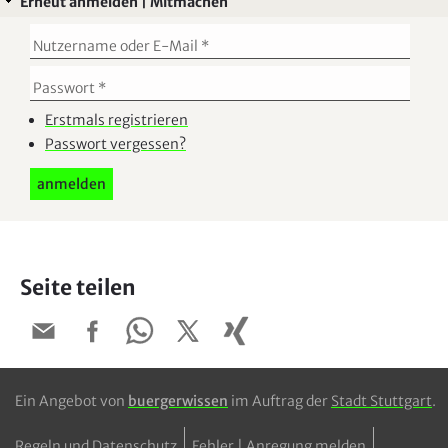
Erneut anmelden | Mitmachen
Erstmals registrieren
Passwort vergessen?
Seite teilen
Ein Angebot von
buergerwissen
im Auftrag der
Stadt Stuttgart
.
Regeln und Datenschutz
Fehler | Anregung melden