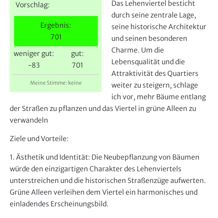
e
Das Lehenviertel besticht
Vorschlag:
r
durch seine zentrale Lage,
Ergebnis:
seine historische Architektur
701
und seinen besonderen
Charme. Um die
weniger gut:
gut:
Lebensqualität und die
-83
701
Attraktivität des Quartiers
Meine Stimme: keine
weiter zu steigern, schlage
ich vor, mehr Bäume entlang
der Straßen zu pflanzen und das Viertel in grüne Alleen zu
verwandeln
Ziele und Vorteile:
1. Ästhetik und Identität: Die Neubepflanzung von Bäumen
würde den einzigartigen Charakter des Lehenviertels
unterstreichen und die historischen Straßenzüge aufwerten.
Grüne Alleen verleihen dem Viertel ein harmonisches und
einladendes Erscheinungsbild.