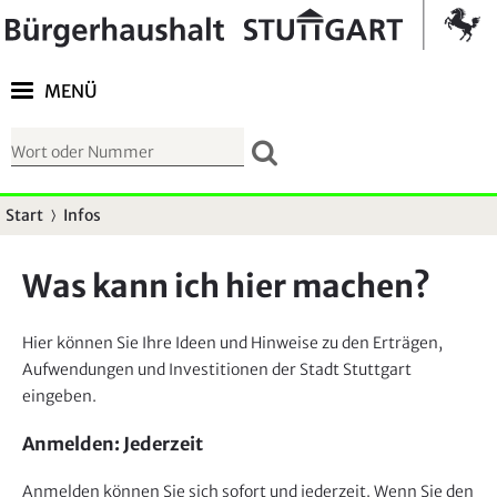
Springe zur Navigation
Kontrast umschalten
MENÜ
S
u
c
Start
Infos
S
h
i
f
Was kann ich hier machen?
e
o
s
r
Hier können Sie Ihre Ideen und Hinweise zu den Erträgen,
i
m
Aufwendungen und Investitionen der Stadt Stuttgart
n
u
eingeben.
d
l
h
Anmelden: Jederzeit
a
i
r
Anmelden können Sie sich sofort und jederzeit. Wenn Sie den