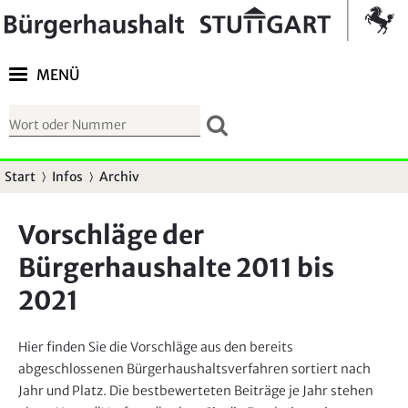
Springe zur Navigation
Kontrast umschalten
MENÜ
S
u
c
Start
Infos
Archiv
S
h
i
f
Vorschläge der
e
o
Bürgerhaushalte 2011 bis
s
r
i
2021
m
n
u
d
l
Hier finden Sie die Vorschläge aus den bereits
h
abgeschlossenen Bürgerhaushaltsverfahren sortiert nach
a
i
Jahr und Platz. Die bestbewerteten Beiträge je Jahr stehen
r